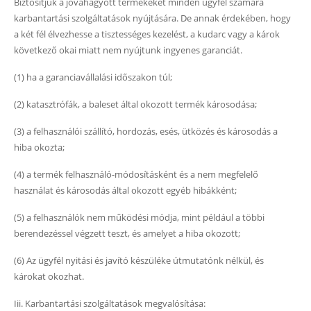
Biztosítjuk a jóváhagyott termékeket minden ügyfél számára
karbantartási szolgáltatások nyújtására. De annak érdekében, hogy
a két fél élvezhesse a tisztességes kezelést, a kudarc vagy a károk
következő okai miatt nem nyújtunk ingyenes garanciát.
(1) ha a garanciavállalási időszakon túl;
(2) katasztrófák, a baleset által okozott termék károsodása;
(3) a felhasználói szállító, hordozás, esés, ütközés és károsodás a
hiba okozta;
(4) a termék felhasználó-módosításként és a nem megfelelő
használat és károsodás által okozott egyéb hibákként;
(5) a felhasználók nem működési módja, mint például a többi
berendezéssel végzett teszt, és amelyet a hiba okozott;
Kérjük, írja be a jelszót
(6) Az ügyfél nyitási és javító készüléke útmutatónk nélkül, és
károkat okozhat.
Iii. Karbantartási szolgáltatások megvalósítása: