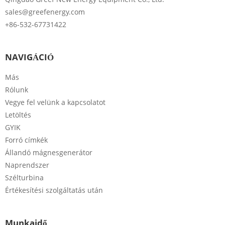
sales@greefenergy.com
+86-532-67731422
NAVIGÁCIÓ
Más
Rólunk
Vegye fel velünk a kapcsolatot
Letöltés
GYIK
Forró címkék
Állandó mágnesgenerátor
Naprendszer
Szélturbina
Értékesítési szolgáltatás után
Munkaidő