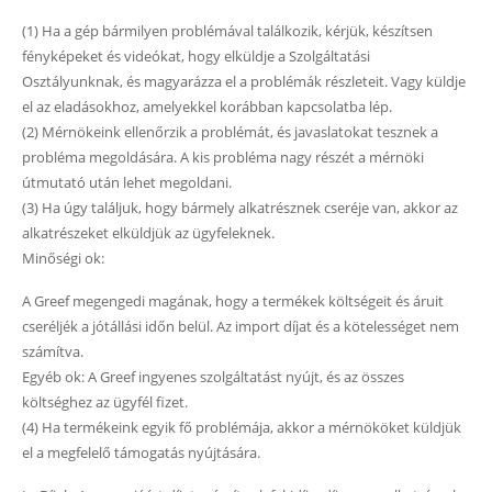
(1) Ha a gép bármilyen problémával találkozik, kérjük, készítsen
fényképeket és videókat, hogy elküldje a Szolgáltatási
Elküld
Osztályunknak, és magyarázza el a problémák részleteit. Vagy küldje
el az eladásokhoz, amelyekkel korábban kapcsolatba lép.
(2) Mérnökeink ellenőrzik a problémát, és javaslatokat tesznek a
probléma megoldására. A kis probléma nagy részét a mérnöki
útmutató után lehet megoldani.
(3) Ha úgy találjuk, hogy bármely alkatrésznek cseréje van, akkor az
alkatrészeket elküldjük az ügyfeleknek.
Minőségi ok:
A Greef megengedi magának, hogy a termékek költségeit és áruit
cseréljék a jótállási időn belül. Az import díjat és a kötelességet nem
számítva.
Egyéb ok: A Greef ingyenes szolgáltatást nyújt, és az összes
költséghez az ügyfél fizet.
(4) Ha termékeink egyik fő problémája, akkor a mérnököket küldjük
el a megfelelő támogatás nyújtására.