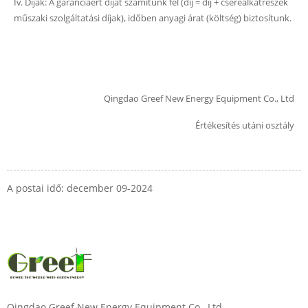
Iv. Díjak: A garanciáért díjat számítunk fel (díj = díj + cserealkatrészek
műszaki szolgáltatási díjak), időben anyagi árat (költség) biztosítunk.
Qingdao Greef New Energy Equipment Co., Ltd
Értékesítés utáni osztály
A postai idő: december 09-2024
Qingdao Greef New Energy Equipment Co., Ltd.