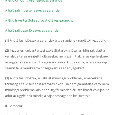
A Grid off Controller egyéves garancia.
A hálózati inverter egyéves garancia.
A Grid Inverter Solis sorozat ötéves garancia.
A hálózati vezérlő egyéves garancia.
(1) A jótállási időszak a garanciakártya napjának napjától kezdődik.
(2) Ingyenes karbantartási szolgáltatások a jótállási időszak alatt a
vállalat által az érintett költségeket nem számítják fel az ügyfeleknek,
az ingyenes garanciát, ha a garanciaidőn kívüli károk, a társaság díjat
számít fel a munkaerőköltségekért és az anyagokért.
(3) A jótállási időszak, a vállalat minőségi problémái, amelyeket a
társaság által viselt árufuvarozás okoz. Ha nem garantálás vagy nem
minőségi probléma, akkor az ügyfél minden áruszállítását és díját. Az
adót az ügyfélnek mindig a saját országában kell fizetnie.
Ii. Garancia: