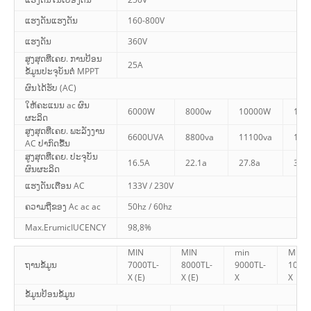
ແຮງດັນແຮງດັນ
160-800V
ແຮງດັນ
360V
ສູງສຸດທີ່ເຄຍ. ການປ້ອນ
25A
ຂໍ້ມູນປະຈຸບັນຕໍ່ MPPT
ຜົນໄດ້ຮັບ (AC)
ໃຫ້ຄະແນນ ac ຜົນ
6000W
8000w
10000W
110
ຜະລິດ
ສູງສຸດທີ່ເຄຍ. ພະລັງງານ
6600UVA
8800va
11100va
121
AC ປາກົດຂື້ນ
ສູງສຸດທີ່ເຄຍ. ປະຈຸບັນ
16.5A
22.1a
27.8a
30.3
ຜົນຜະລິດ
ແຮງດັນເຕືອນ AC
133V / 230V
ຄວາມຖີ່ຂອງ Ac ac ac
50hz / 60hz
Max.ErumicIUCENCY
98,8%
MIN
MIN
min
MIN
ຖານຂໍ້ມູນ
7000TL-
8000TL-
9000TL-
10000
X (E)
X (E)
X
X
ຂໍ້ມູນປ້ອນຂໍ້ມູນ