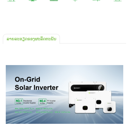
ລາຍລະອຽດຂອງຜະລິດຕະພັນ