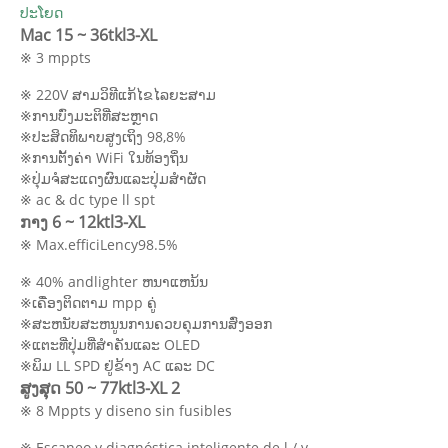
ປະໂຍດ
Mac 15 ~ 36tkl3-XL
※ 3 mppts
※ 220V ສາມວິທີແກ້ໄຂໄລຍະສາມ
※ການບົ່ງມະຕິທີ່ສະຫຼາດ
※ປະສິດທິພາບສູງເຖິງ 98,8%
※ການຕັ້ງຄ່າ WiFi ໃນທ້ອງຖິ່ນ
※ປຸ່ມຈໍສະແດງຜົນແລະປຸ່ມສໍາຜັດ
※ ac & dc type ll spt
ກາງ 6 ~ 12ktl3-XL
※ Max.efficiLency98.5%
※ 40% andlighter ຫນາແຫນ້ນ
※ເຄື່ອງຕິດຕາມ mpp ຄູ່
※ສະຫນັບສະຫນູນການຄວບຄຸມການສົ່ງອອກ
※ແຕະທີ່ປຸ່ມທີ່ສໍາຄັນແລະ OLED
※ພິມ LL SPD ຢູ່ຂ້າງ AC ແລະ DC
ສູງສຸດ 50 ~ 77ktl3-XL 2
※ 8 Mppts y diseno sin fusibles
※ Escaneo y diagnóstica inteligente de l / v