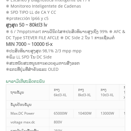
※ Monitoreo Inteligentete de Cadenas
※ SPD TIPO LL de CA Y CC
※protección lp66 y c5
ສູງສຸດ 50 ~ 80ktl3 lv
※ 6 / 7mpptsmart ການວິນິດໄສ※ປະສິດທິພາບສູງເຖິງ 99% ※ AFC &
DC Type STEVER FILE AFCLE ※ DC Side 2 ໃນ 1 ການເຊື່ອມຕໍ່
MIN 7000 ~ 10000 tl-x
※ປະສິດທິພາບສູງສຸດ 98,1% 2/3 mpp mpp
※ພິມ LL SPD ໃນ DC Side
※ສະຫນັບສະຫນູນການຄວບຄຸມການສົ່ງອອກ
※ແຕະທີ່ປຸ່ມທີ່ສໍາຄັນແລະ OLED
ພາລາມິເຕີຜະລິດຕະພັນ
ກາງ
ກາງ
ກາງ
ກາງ
ຖານຂໍ້ມູນ
11kt
6ktl3-XL
8ktl3-XL
10tl3-XL
XL
ຂໍ້ມູນປ້ອນຂໍ້ມູນ
Max.DC Power
65000W
10400W
13000W
130
voltage max.dc
800V
ແຮງດັນໃນເບື້ອງຕົ້ນ
250V