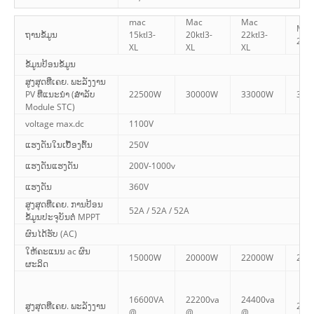
mac
Mac
Mac
Mac
ຖານຂໍ້ມູນ
15ktl3-
20ktl3-
22ktl3-
25kt
XL
XL
XL
ຂໍ້ມູນປ້ອນຂໍ້ມູນ
ສູງສຸດທີ່ເຄຍ. ພະລັງງານ
PV ທີ່ແນະນໍາ (ສໍາລັບ
22500W
30000W
33000W
375
Module STC)
voltage max.dc
1100V
ແຮງດັນໃນເບື້ອງຕົ້ນ
250V
ແຮງດັນແຮງດັນ
200V-1000v
ແຮງດັນ
360V
ສູງສຸດທີ່ເຄຍ. ການປ້ອນ
52A / 52A / 52A
ຂໍ້ມູນປະຈຸບັນຕໍ່ MPPT
ຜົນໄດ້ຮັບ (AC)
ໃຫ້ຄະແນນ ac ຜົນ
15000W
20000W
22000W
250
ຜະລິດ
16600VA
22200va
24400va
ສູງສຸດທີ່ເຄຍ. ພະລັງງານ
278
@
@
@