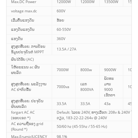
Max.DC Power
12000W
12000W
13500W
1500
voltage max.dc
600V
ເລີ່ມຕົ້ນແຮງດັນ
ຮ້ອຍ
ແຮງດັນແຮງດັນ
60-550V
ແຮງດັນ
360V
ສູງສຸດທີ່ເຄຍ. ການປ້ອນ
13.5A / 27A
ຂໍ້ມູນປະຈຸບັນຕໍ່ MPPT
ຜົນໄດ້ຮັບ (AC)
ໃຫ້ຄະແນນ ac ຜົນ
7000W
8000w
9000W
1000
ຜະລິດ
ພັດທະ
ສູງສຸດທີ່ເຄຍ. ພະລັງງານ
ເລກ
ມານ
7000va
1000
AC ປາກົດຂື້ນ
8000VA
9000
ເຮັກຕາ
ສູງສຸດທີ່ເຄຍ. ປະຈຸບັນ
33.5A
33.5A
43a
45.5A
ຜົນຜະລິດ
forgart AC AC
Default: ໄລຍະ 240V, ທາງເລືອກ: 208v & 240V ໄລ
(ຂອບເຂດ *)
ດຽວ, 183-22-22-264v @ 240V
AC ຄວາມຖີ່ຂອງ grid
50/60 hz (45-55hz / 55-65 Hz)
(Round *)
Max.ErumicIUCENCY
98,1%