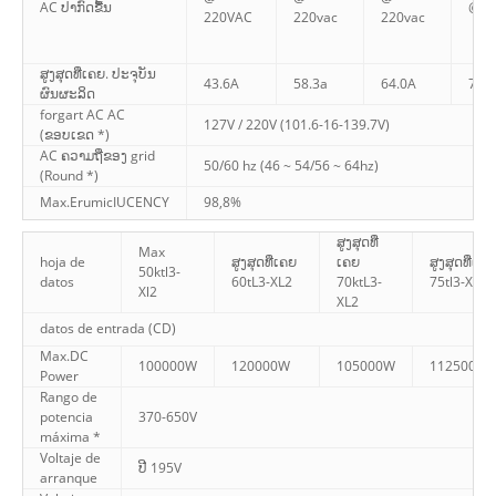
AC ປາກົດຂື້ນ
@ 2
220VAC
220vac
220vac
ສູງສຸດທີ່ເຄຍ. ປະຈຸບັນ
43.6A
58.3a
64.0A
73.
ຜົນຜະລິດ
forgart AC AC
127V / 220V (101.6-16-139.7V)
(ຂອບເຂດ *)
AC ຄວາມຖີ່ຂອງ grid
50/60 hz (46 ~ 54/56 ~ 64hz)
(Round *)
Max.ErumicIUCENCY
98,8%
ສູງສຸດທີ່
Max
hoja de
ສູງສຸດທີ່ເຄຍ
ເຄຍ
ສູງສຸດທີ່ເຄຍ
50ktl3-
ກະລຸນາໃສ່ລະຫັດຜ່ານ
datos
60tL3-XL2
70ktL3-
75tl3-Xl2
Xl2
XL2
datos de entrada (CD)
Max.DC
100000W
120000W
105000W
112500W
Power
Rango de
potencia
370-650V
ສົ່ງ
máxima *
Voltaje de
ປີ 195V
arranque