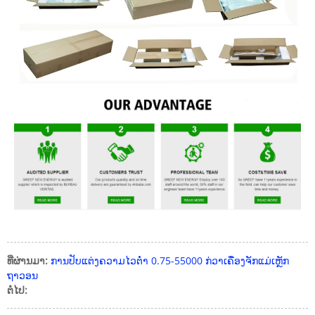
ທີ່ຜ່ານມາ:
ການປັບແຕ່ງຄວາມໄວຕ່ໍາ 0.75-55000 ກ່ວາເຄື່ອງຈັກແມ່ເຫຼັກ
ຖາວອນ
ຕໍ່ໄປ: