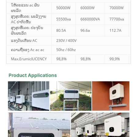
ໃຫ້ຄະແນນ ac ຜົນ
50000W
60000W
70000W
8
ຜະລິດ
ສູງສຸດທີ່ເຄຍ. ພະລັງງານ
55500va
6660000VA
77700va
8
AC ປາກົດຂື້ນ
ສູງສຸດທີ່ເຄຍ. ປະຈຸບັນ
80.5A
96.6a
112.7A
1
ຜົນຜະລິດ
ແຮງດັນເຕືອນ AC
230V / 400V
ຄວາມຖີ່ຂອງ Ac ac ac
50hz / 60hz
Max.ErumicIUCENCY
98,8%
98,8%
99,9%
9