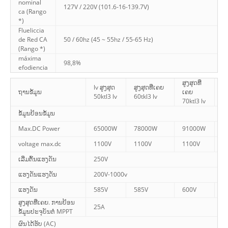
nominal
127V / 220V (101.6-16-139.7V)
ca (Rango
*)
Flueliccia
de Red CA
50 / 60hz (45 ~ 55hz / 55-65 Hz)
(Rango *)
máxima
98,8%
efodiencia
ສູງສຸດທີ່
lv
lv ສູງສຸດ
ສູງສຸດທີ່ເຄຍ
ຖານຂໍ້ມູນ
ເຄຍ
ເ
50ktl3 lv
60tkl3 lv
70ktl3 lv
80
ຂໍ້ມູນປ້ອນຂໍ້ມູນ
Max.DC Power
65000W
78000W
91000W
1
voltage max.dc
1100V
1100V
1100V
1
ເລີ່ມຕົ້ນແຮງດັນ
250V
ແຮງດັນແຮງດັນ
200V-1000v
ແຮງດັນ
585V
585V
600V
6
ສູງສຸດທີ່ເຄຍ. ການປ້ອນ
25A
ຂໍ້ມູນປະຈຸບັນຕໍ່ MPPT
ຜົນໄດ້ຮັບ (AC)