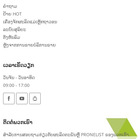
ຄໍາຖາມ
ປ້າຍ HOT
ເຄື່ອງຈັກຜະລິດແມ່ເຫຼັກຖາວອນ
ລະບົບສຸລິຍະ
ກັງຫັນລົມ
ຫຼັງຈາກການຂາຍບໍລິການຂາຍ
ເວລາເຮັດວຽກ
ວັນຈັນ - ວັນອາທິດ
09:00 - 17:00
ຕິດຕໍ່ພວກເຮົາ
ສໍາລັບການສອບຖາມກ່ຽວກັບຜະລິດຕະພັນຫຼື PRONELIST ຂອງພວກເຮົາ,