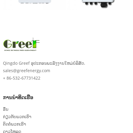
Qingdo Greef ອຸປະກອນພະລັງງານໃຫມ່ບໍລິສັດ.
sales@greefenergy.com
+ 86-532-67731422
ການນໍາທິດເຮືອ
ອື່ນ
ກ່ຽວກັບພວກເຮົາ
ຕິດຕໍ່ພວກເຮົາ
ດາວໂຫລດ