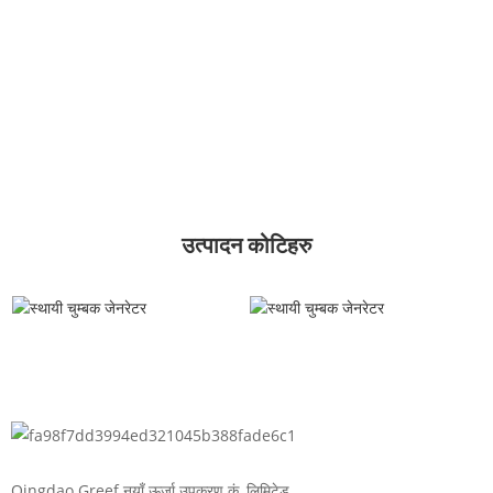
उत्पादन कोटिहरु
Qingdao Greef नयाँ ऊर्जा उपकरण कं, लिमिटेड