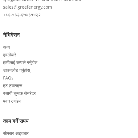
sales@greefenergy.com
+८६-५३२-६७७३१४२२
नेभिगेसन
अन्य
हाम्रोबारे
हामीलाई सम्पर्क गर्नुहोस
डाउनलोड गर्नुहोस्
FAQs
हट ट्यागहरू
स्थायी चुम्बक जेनरेटर
पवन टर्बाइन
काम गर्ने समय
सोमबार-आइतबार