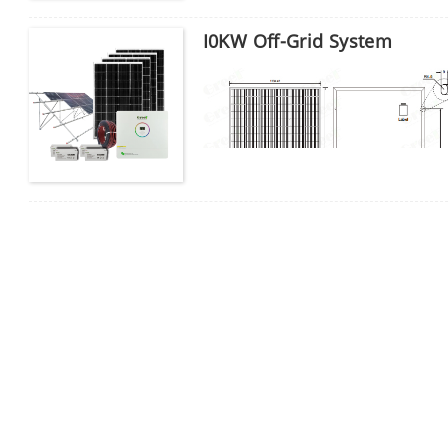
I0KW Off-Grid System
Vennligst skriv inn passordet
Sende