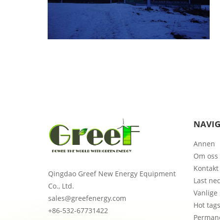
NAVI
Annen
Om oss
Kontakt
Qingdao Greef New Energy Equipment
Last ne
Co., Ltd.
Vanlige
sales@greefenergy.com
Hot tag
+86-532-67731422
Perman