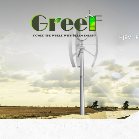
HJEM
P