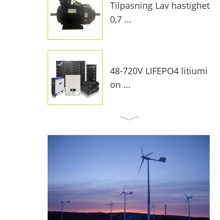
Tilpasning Lav hastighet
0,7 ...
48-720V LIFEPO4 litiumi
on ...
10 kW solsystem på net
tet f ...
MPPT Vindladekontrolle
r ...