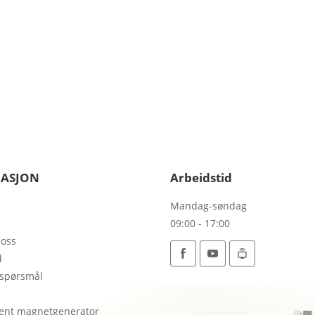
GASJON
Arbeidstid
Mandag-søndag
09:00 - 17:00
 oss
d
 spørsmål
s
ent magnetgenerator