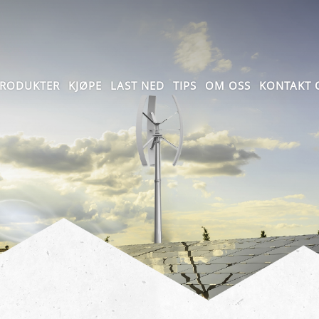
RODUKTER
KJØPE
LAST NED
TIPS
OM OSS
KONTAKT 