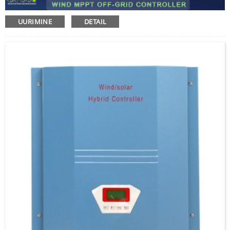
UURIMINE
DETAIL
Sisestage parool
Saatma