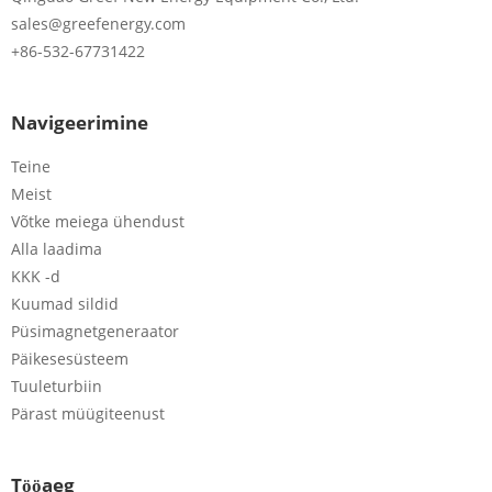
sales@greefenergy.com
+86-532-67731422
Navigeerimine
Teine
Meist
Võtke meiega ühendust
Alla laadima
KKK -d
Kuumad sildid
Püsimagnetgeneraator
Päikesesüsteem
Tuuleturbiin
Pärast müügiteenust
Tööaeg