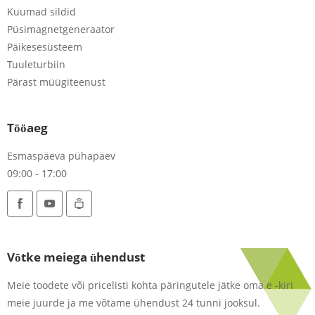
Kuumad sildid
Püsimagnetgeneraator
Päikesesüsteem
Tuuleturbiin
Pärast müügiteenust
Tööaeg
Esmaspäeva pühapäev
09:00 - 17:00
Võtke meiega ühendust
Meie toodete või pricelisti kohta päringutele jätke oma e -kiri
meie juurde ja me võtame ühendust 24 tunni jooksul.