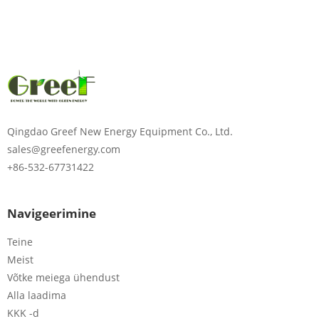
Sisestage parool
Saatma
Qingdao Greef New Energy Equipment Co., Ltd.
sales@greefenergy.com
+86-532-67731422
Navigeerimine
Teine
Meist
Võtke meiega ühendust
Alla laadima
KKK -d