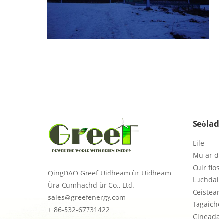
Seòla
Eile
Mu ar d
Cuir fio
QingDAO Greef Uidheam ùr Uidheam
Luchdai
Ùra Cumhachd ùr Co., Ltd.
Ceistea
sales@greefenergy.com
Tagaich
+ 86-532-67731422
Gineada