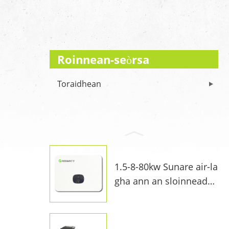
Roinnean-seòrsa
Toraidhean
1.5-8-80kw Sunare air-la
gha ann an sloinneadh
...