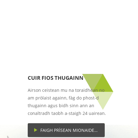
CUIR FIOS THUGAINN
Airson ceistean mu na toraidhean no
am pròlaist againn, fàg do phost-d
thugainn agus bidh sinn ann an
conaltradh taobh a-staigh 24 uairean.
FAIGH PRÌSEAN MIONAIDEACH