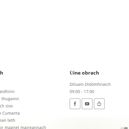
dh
Ùine obrach
Diluain-Didòmhnaich
eidhinn
09:00 - 17:00
s thugainn
ch sìos
n Cumanta
ean teth
ir magnet maireannach