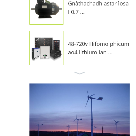
Gnàthachadh astar ìosa
l 0.7 ...
48-720v Hifomo phicum
ao4 lithium ian ...
Siostam grèine 10kw air
-clèithe F ...
Rianadair gaoithe mppt
...