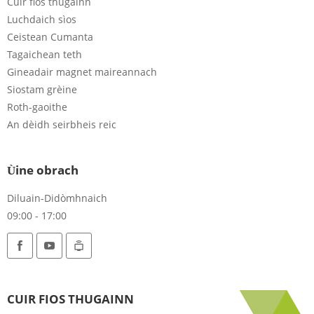
Cuir fios thugainn
Luchdaich sìos
Ceistean Cumanta
Tagaichean teth
Gineadair magnet maireannach
Siostam grèine
Roth-gaoithe
An dèidh seirbheis reic
Ùine obrach
Diluain-Didòmhnaich
09:00 - 17:00
CUIR FIOS THUGAINN