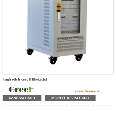
Riaghladh Tricead & Bholtachd
RANNSACHADH
MION-FHIOSRACHADH