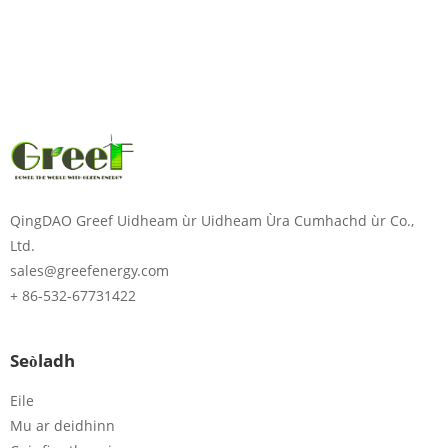
Cuir a-steach am facal-
faire
Cuir
QingDAO Greef Uidheam ùr Uidheam Ùra Cumhachd ùr Co.,
Ltd.
sales@greefenergy.com
+ 86-532-67731422
Seòladh
Eile
Mu ar deidhinn