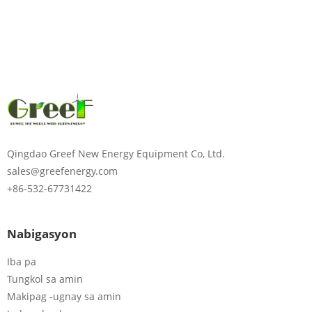
Mangyaring ipasok ang
password
Ipadala
Qingdao Greef New Energy Equipment Co, Ltd.
sales@greefenergy.com
+86-532-67731422
Nabigasyon
Iba pa
Tungkol sa amin
Makipag -ugnay sa amin