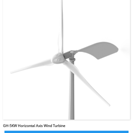
Mangyaring ipasok ang
password
Ipadala
GH-5KW Horizontal Axis Wind Turbine