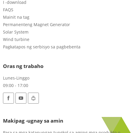
I -download
FAQS
Mainit na tag
Permanenteng Magnet Generator
Solar System
Wind turbine
Pagkatapos ng serbisyo sa pagbebenta
Oras ng trabaho
Lunes-Linggo
09:00 - 17:00
Makipag -ugnay sa amin
Para sa mga katanungan tungkol sa aming mga produkto o