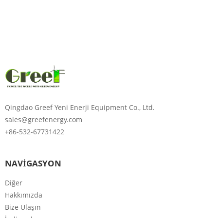
Lütfen şifreyi girin
Göndermek
Qingdao Greef Yeni Enerji Equipment Co., Ltd.
sales@greefenergy.com
+86-532-67731422
NAVİGASYON
Diğer
Hakkımızda
Bize Ulaşın