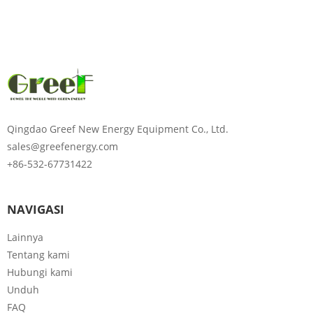
Harap masukkan kata
sandi
Mengirim
Qingdao Greef New Energy Equipment Co., Ltd.
sales@greefenergy.com
+86-532-67731422
NAVIGASI
Lainnya
Tentang kami
Hubungi kami
Unduh
FAQ