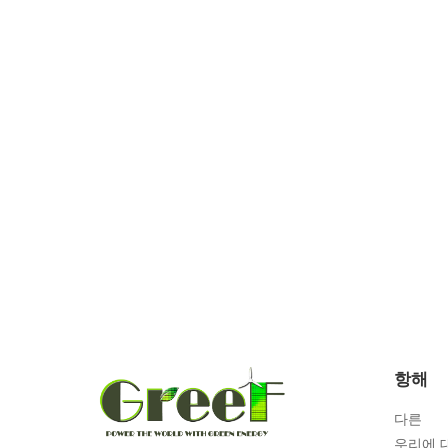
항해
다른
우리에 