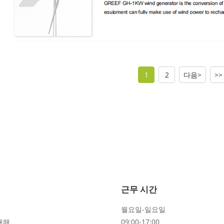
1
2
다음>
>>
근무 시간
월요일-일요일
대해
09:00-17:00