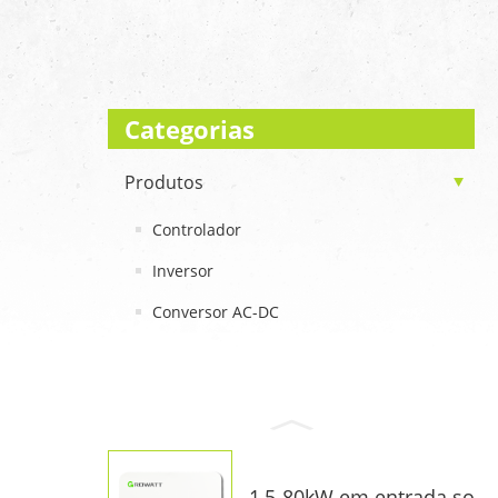
Categorias
Produtos
Controlador
Inversor
Conversor AC-DC
1,5-80kW em entrada so