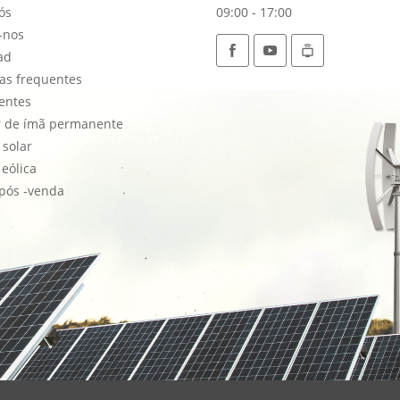
ós
09:00 - 17:00
-nos
ad
as frequentes
entes
 de ímã permanente
 solar
eólica
 pós -venda