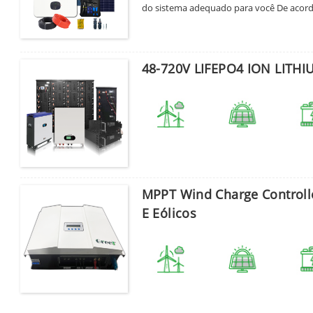
do sistema adequado para você De acord
tiver alguma necessidade. Mostrar soluç
Enviar
48-720V LIFEPO4 ION LITHIU
MPPT Wind Charge Controlle
E Eólicos