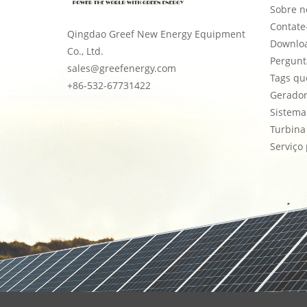
Sobre n
Contate
Qingdao Greef New Energy Equipment
Downlo
Co., Ltd.
Pergunt
sales@greefenergy.com
Tags qu
+86-532-67731422
Gerador
Sistema
Turbina 
Serviço