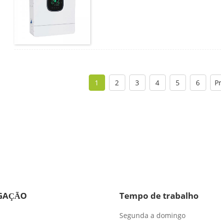
1
2
3
4
5
6
P
GAÇÃO
Tempo de trabalho
Segunda a domingo