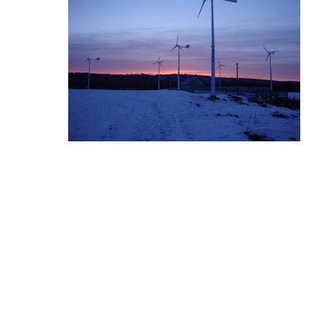
MPPT Wind Charge Con
troller ...