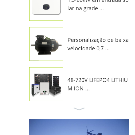
lar na grade ...
Personalização de baixa
velocidade 0,7 ...
48-720V LIFEPO4 LITHIU
M ION ...
10kW no sistema solar
da grade f ...