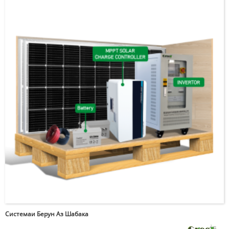
Системаи Берун Аз Шабака