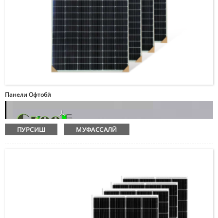
Панели Офтобӣ
ПУРСИШ
МУФАССАЛӢ
Лутфан паролро ворид
кунед