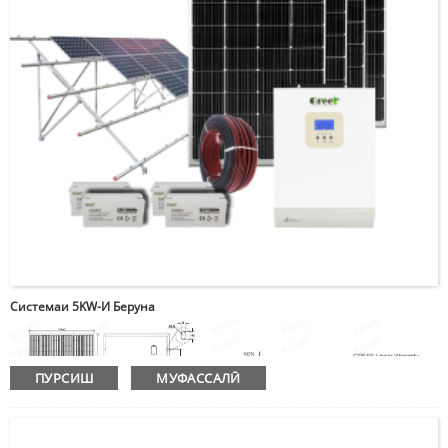
Фиристодан
00:00
Системаи 5KW-И Беруна
ПУРСИШ
МУФАССАЛӢ