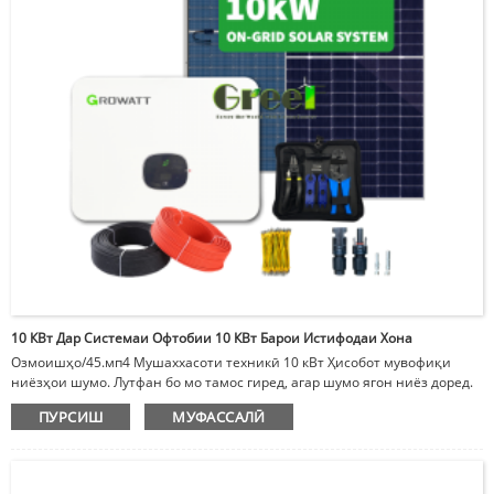
10 КВт Дар Системаи Офтобии 10 КВт Барои Истифодаи Хона
Озмоишҳо/45.мп4 Мушаххасоти техникӣ 10 кВт Ҳисобот мувофиқи
ниёзҳои шумо. Лутфан бо мо тамос гиред, агар шумо ягон ниёз доред.
Нишон додани маҳсулот
ПУРСИШ
МУФАССАЛӢ