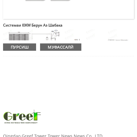
Системаи I0KW Берун Аз Шабака
ПУРСИШ
МУФАССАЛӢ
Qingdao Greef Tower Tower News News Co., LTD.