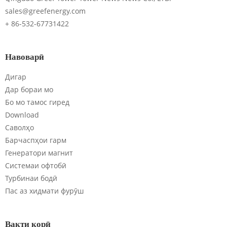
sales@greefenergy.com
+ 86-532-67731422
Навоварӣ
Дигар
Дар бораи мо
Бо мо тамос гиред
Download
Саволҳо
Барчаспҳои гарм
Генератори магнит
Системаи офтобӣ
Турбинаи бодӣ
Пас аз хидмати фурӯш
Вақти корӣ