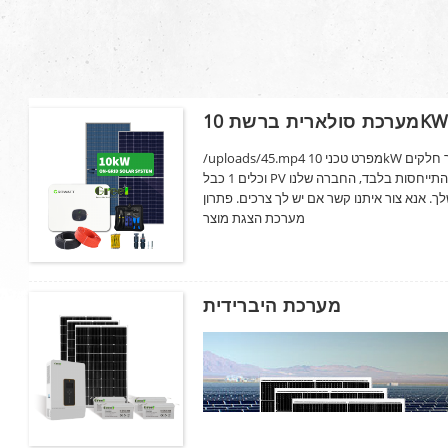
/uploads/45.mp4 מפרט טכני 10kW מערכת סולארית ברשת כמות לוח סולארי 18 יחידות מהפך 1 הגדר חלקים
וכלים 1 כבל PV יחידה 200 מ 'הגנה על חבילה וחיוב 1 יחידה המערכת לעיל היא להתייחסות בלבד, החברה שלנו
 אנא צור איתנו קשר אם יש לך צרכים. פתרון
מערכת הצגת מוצר
מערכת היברידית