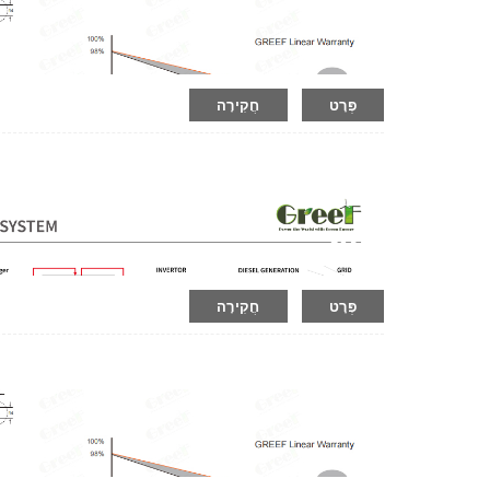
פְּרָט
חֲקִירָה
06:05
פְּרָט
חֲקִירָה