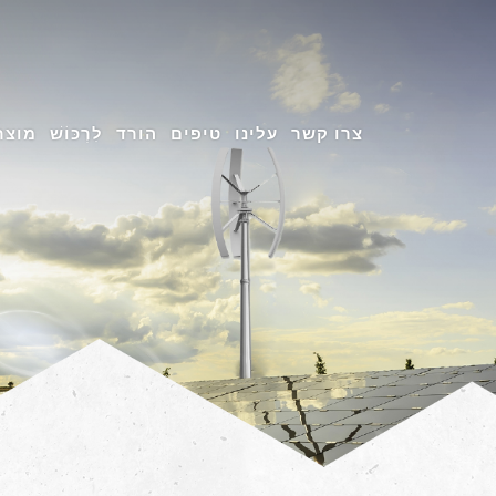
צרו קשר
עלינו
טיפים
הורד
לִרְכּוֹשׁ
מוצר