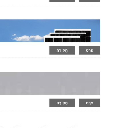
פְּרָט
חֲקִירָה
פְּרָט
חֲקִירָה