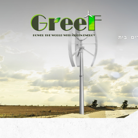
ים
בַּיִת