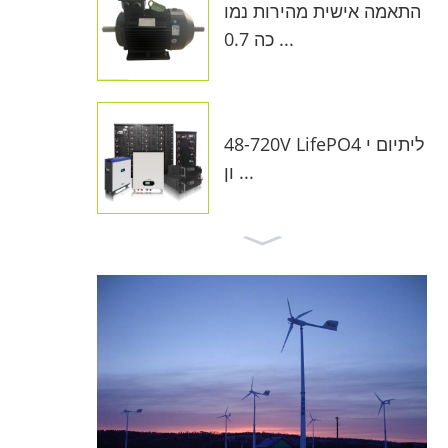
התאמה אישית מהירות נמו
כה 0.7 ...
48-720V LifePO4 ליתיום י
ון ...
מערכת סולארית ברשת 10
KW על רשת F ...
בקר מטען רוח MPPT ...