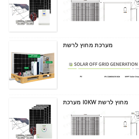
לִשְׁלוֹחַ
מערכת מחוץ לרשת
00:00
מערכת I0KW מחוץ לרשת