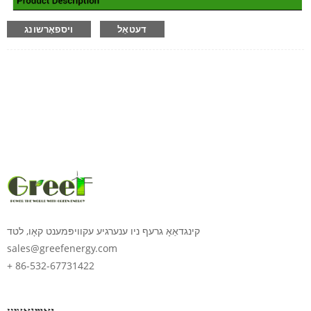
דעטאַל
ויספאָרשונג
קינגדאַאָ גרעף ניו ענערגיע עקוויפּמענט קאָו, לטד
sales@greefenergy.com
+ 86-532-67731422
נאַוויגאַציע