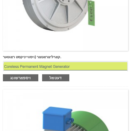
ביטע אַרייַן די פּאַראָל
קאָרליאָראַטאָר (ויסווייניקסט ראָוטער.
שיקן
דעטאַל
ויספאָרשונג