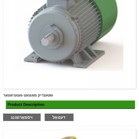
שטענדיק מאַגנעט גענעראַטאָר
דעטאַל
ויספאָרשונג