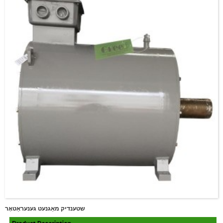
שטענדיק מאַגנעט גענעראַטאָר