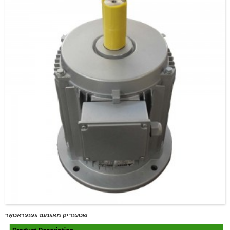
שטענדיק מאַגנעט גענעראַטאָר