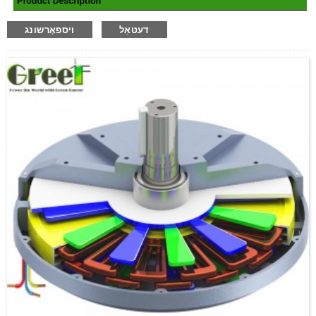
דעטאַל
ויספאָרשונג