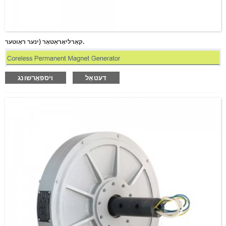
קאָרליאָראַטאָר (ינער ראָוטער.
דעטאַל
ויספאָרשונג