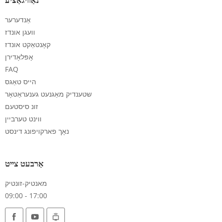
אַנדערער
וועגן אונדז
קאָנטאַקט אונדז
אָפּלאָדירן
FAQ
הייס טאַגס
שטענדיק מאַגנעט גענעראַטאָר
זונ סיסטעם
ווינט טערביין
נאָך פארקויפונג דינסט
אַרבעט צייט
מאנטיק-זונטיק
09:00 - 17:00