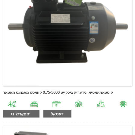
קוסטאָמיזאַטיאָן נידעריק גיכקייַט 0.75-5000 קוואַסט מאַגנעט מאָטאָר
דעטאַל
ויספאָרשונג