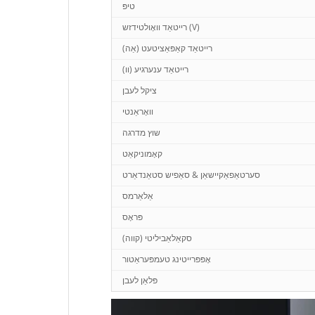
טיפּ
רייטאַד וואָולטידזש (V)
רייטאַד קאַפּאַציטעט (אַה)
רייטאַד ענערגיע (וו)
ציקל לעבן
וואָראַנטי
שוץ מדרגה
קאָמוניקאַט
סערטאַפאַקיישאַן & סאַפיש סטאַנדאַרט
אַלאַרמס
פּראָס
סקאַלאַביליטי (קווה)
אָפּפּרייטינג טעמפּעראַטור
פּלאַן לעבן