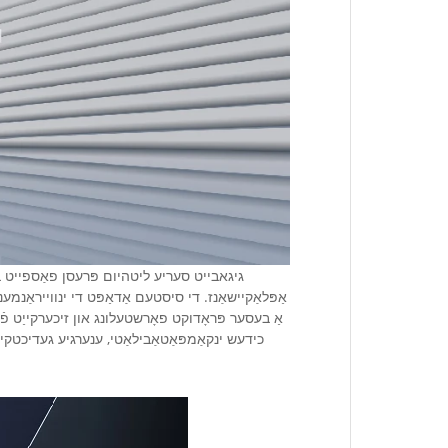
גיגאבייט סעריע ליטהיום פּרעסן פאַספייט באַ
אַפּלאַקיישאַנז. די סיסטעם אַדאַפּט די ינווייראַנ
אַ בעסער פּראָדוקט פאָרשטעלונג און זיכערקייַט פֿעיִ
כידעש ינקאַמפּאַטאַבילאַטי, ענערגיע געדיכטקייַ