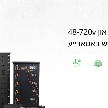
48-720v ליפפּאָ 4 ליטהיום יאָן הויך און
ש באַטאַרייע