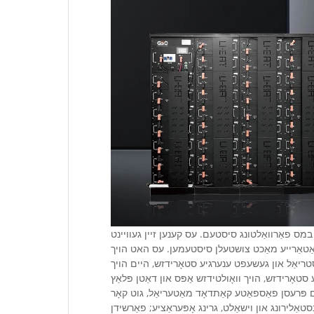
 במס פאַרוואַלטונג סיסטעם. עס קענען זיין געוויינט
ם באַטאַרייע מאַכט צושטעלן סיסטעמען. עס האט הויך
דאַסטריאַל און געשעפט ענערגיע סטאָרידזש, היים הויך
יום פּרעסן פאַספאַטע קאַתדאָד מאַטעריאַל, גוט קאָר
נג, באַקוועם ינסטאַלירונג און וישאַלט, גרינג אָפּעראַציע; פאַרשידן