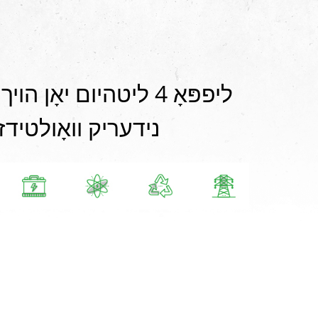
נידעריק וואָולטידז