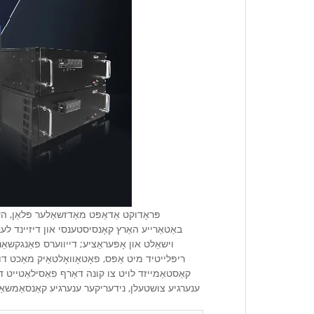
פּראָדוקט אַדאַפּט מאַדזשאַלער פּלאַן, ה
וישאַלט און אָפּעראַציע; דייווערס פאַנגקשאַנ
קאַסטאַמייזד לויט צו קונה דאַרף פאַסילאַטייט די
ענערגיע צושטעלן, נידעריקער ענערגיע קאַנסאַמשאַן 