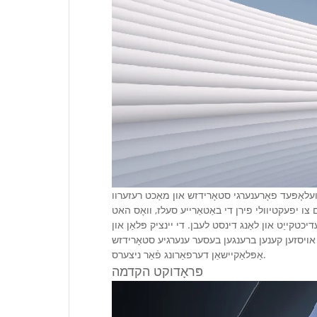
וועלאָפּעד פאָרענערגי סטאָרידזש און מאַכט רעזערוו
 צו יפעקטיוולי פירן די באַטאַרייע סעלז, וואָס האט
יכטקייַט און לאַנג דינסט לעבן. די יינציק פּלאַן און
דוקט אויסזען קענען ברענגען בעסער ענערגיע סטאָרידזש
אַפּלאַקיישאַן דערפאַרונג פֿאַר ניצערס.
פּראָדוקט הקדמה