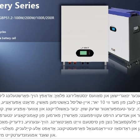
שיקן
עכער ינאַגריישאַן און סאַוועס ינסטאַלירונג פּלאַץ; אַדאַפּץ הויך-פאָרשטעלונג 
באַטאַרייע האַרץ קאָנסיסטענסי און דיזיינד לעבן לעבן פון מער ווי 10 יאר; איין-שליסל באַשטימע
ז, יבער-טעמפּעראַטור שרעק שוץ, יבער-באַשולדיקונג און אָוווער-אָפּציע שוץ, קור
 פלעקסאַבאַל נוצן פון סיסטעם ווייַט מאָניטאָרינג. הויך-ענערגיע, נידעריק-מאַ
און ראַדוסאַז ינווייראַנמענאַל פאַרפּעסטיקונג; אַדאַפּט אַלע-קייַלעכיק, מאַ
און שאַנד אפגעזונדערטקייט מיטלען צו ענשור די זיכער אָפּעראַציע פון ​​די סיסטעם.