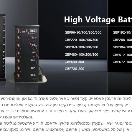
ליטהיום פּרעסן פאַספייט קאָר (סעריע פּאַראַלעל פֿאַרבינדונג) און אַוואַנסירטע
ערדיק אַפּאַראַט" צו פאָרעם אַ פאַרשיידנקייַט פון ענערגיע סטאָרידזש ליטהיו
 דעוועלאָפּעד פֿאַר אַפּלאַקיישאַנז אַזאַ ווי מאַכט גריד ענערגיע סטאָרידזש, ינ
וואָולטידזש ענערגיע סטאָרידזש, הויך וואָולטידזש אַפּס און דאַטן פּלאַץ.
כער ינאַגריישאַן, שפּאָרן ינסטאַלירונג פּלאַץ; אַדאַפּט הויך פאָרשטעלונג ליטה
סטענסי, פּלאַן לעבן פון מער ווי 10 יאָר; איין-שליסל באַשטימען מאַשין, פראָנט אָפּעראַציע, פראָנט וויירי