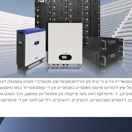
טאַרייע איז אַ נייַ טיפּ פון ינווייראַנמענאַל שוץ סטאַנדביי מאַכט צושטעלן דע
מענאַל שוץ ליטהיום פּרעסן פאַספייט באַטאַרייע און די קאַסטאַמייזד במס סיסטעם
קייטן. די פּראָדוקט האט מער סייקאַלז פון אָפּצאָל און אָפּזאָגן, הויך-מאַכט געד
ט, דינאַמיש מאָניטאָרינג, זיכערקייַט, זיכערקייַט, רילייאַבילאַטי און די פּראָ
ביטע אַרייַן די פּאַראָל