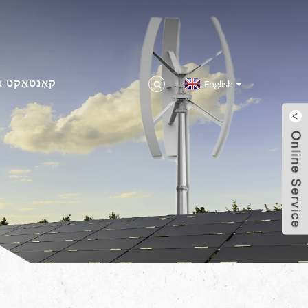
קאָנטאַקט א
English