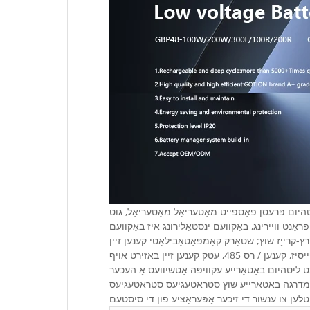
ליטהיום פּרעסן פאַספייט מאַטעריאַל מאַטעריאַל, גוט
ן מאַשין, פראָנט אָפּעראַציע, פראָנט וויירינג, באַקוועם ינסטאַלירונג איז באַקוועם
ץ-קרייַז שוץ; שטאַרק קאַמפּאַטאַבילאַטי קענען זיין
ריפּלייטיד מיט אַפּס, פאָטאָוואָלטאַיק מאַכט דור און אנדערע הויפּט עקוויפּמענט; פאַרשידן פארמען פון קאָמוניקאַציע ינטערפייסיז, קענען / רס 485, עטק קענען זיין באזירט אויף
כט ליטהיום באַטאַרייע עקוויפּה אַטשיוועס אַ העכער
לטי-מדרגה באַטאַרייע שוץ סטראַטעגיעס סטראַטעגיעס