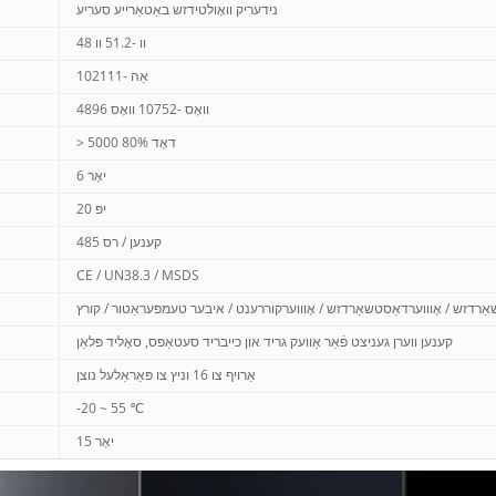
נידעריק וואָולטידזש באַטאַרייע סעריע
48 וו -51.2 וו
102אַה -111
4896 וואָס -10752 וואָס
> 5000 80% דאָד
6 יאָר
יפּ 20
קענען / רס 485
CE / UN38.3 / MSDS
אַרדזש / אָוווערדאַסטשאַרדזש / אָוווערקוררענט / איבער טעמפּעראַטור / קורץ
קענען ווערן געניצט פֿאַר אַוועק גריד און כייבריד סעטאַפּס, סאָליד פּלאַן
אַרויף צו 16 וניץ צו פּאַראַלעל נוצן
-20 ~ 55 ℃
15 יאָר