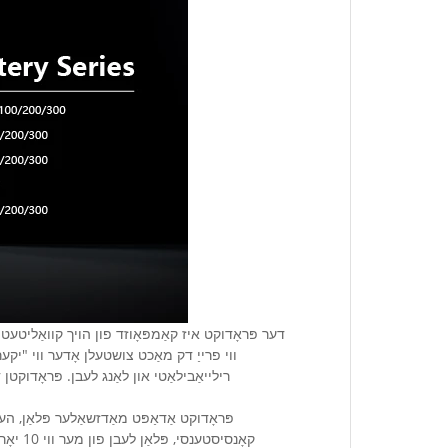
דער פּראָדוקט איז קאַמפּאָוזד פון הויך קוואַליטעט 
ווי פרייַ דק מאַכט צושטעלן אָדער ווי "יק
רילייאַבילאַטי און לאַנג לעבן. פּראָדוקטן
פּראָדוקט אַדאַפּט מאַדזשאַלער פּלאַן, הע
קאָנסי