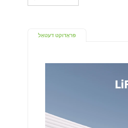
פּראָדוקט דעטאַל