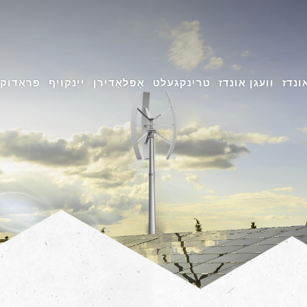
ונדז
וועגן אונדז
טרינקגעלט
אָפּלאָדירן
ייַנקויף
פּראָדוק