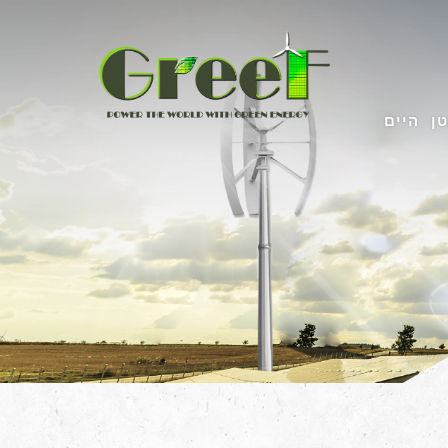
טן
היים