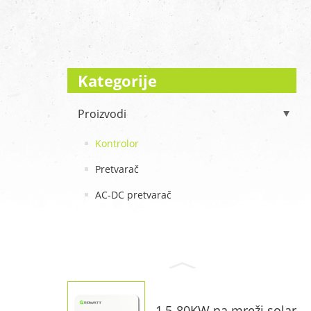
Kategorije
Proizvodi
Kontrolor
Pretvarač
AC-DC pretvarač
1,5-80KW na mreži solar