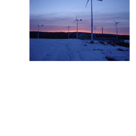
MPPT regulator punjenj
a vjetra ...