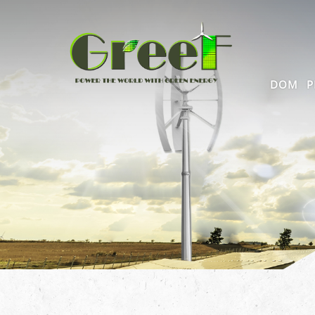
DOM
P