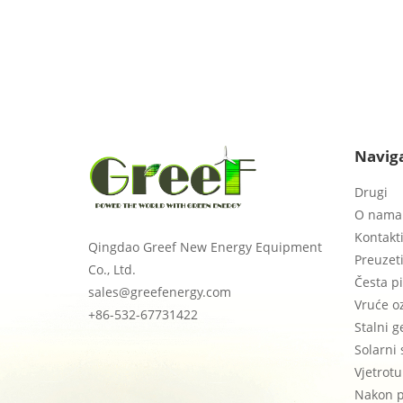
Naviga
Drugi
O nama
Kontakti
Qingdao Greef New Energy Equipment
Preuzet
Co., Ltd.
Česta pi
sales@greefenergy.com
Vruće o
+86-532-67731422
Stalni 
Solarni 
Vjetrot
Nakon p