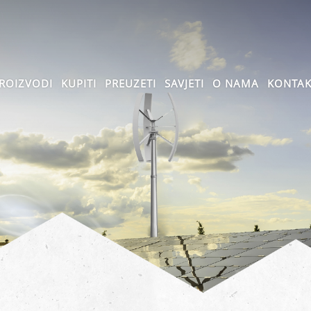
ROIZVODI
KUPITI
PREUZETI
SAVJETI
O NAMA
KONTAK