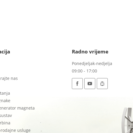
cija
Radno vrijeme
Ponedjeljak-nedjelja
09:00 - 17:00
rajte nas
i
tanja
znake
generator magneta
sustav
urbina
rodajne usluge