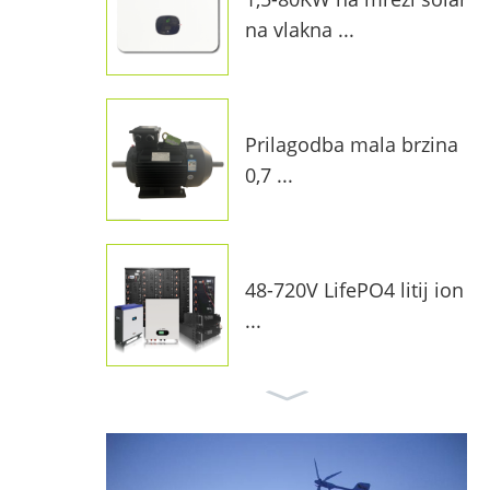
na vlakna ...
Prilagodba mala brzina
0,7 ...
48-720V LifePO4 litij ion
...
10kW na mreži Sunčev s
ustav f ...