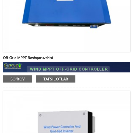
Parolni kiriting
Off-Grid MPPT Boshqaruvchisi
Yuborish
SO'ROV
TAFSILOTLAR