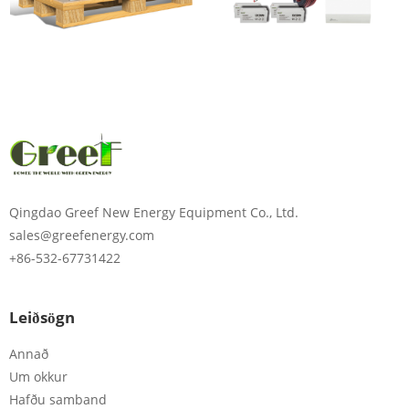
Qingdao Greef New Energy Equipment Co., Ltd.
sales@greefenergy.com
+86-532-67731422
Leiðsögn
Annað
Um okkur
Hafðu samband