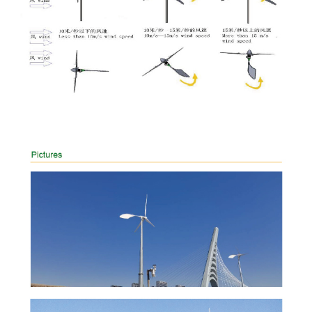
Vinsamlegast sláðu inn
lykilorðið
Senda