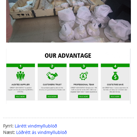
Fyrri:
Lárétt vindmyllublöð
Næst:
Lóðrétt ás vindmyllublöð