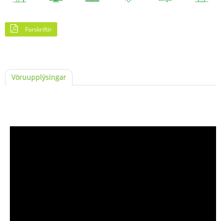
Forskriftir
Vöruupplýsingar