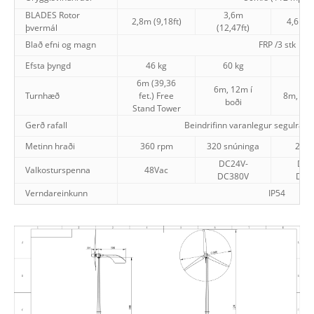
BLADES Rotor
3,6m
2,8m (9,18ft)
4,6m (1
þvermál
(12,47ft)
Blað efni og magn
FRP /3 stk
Efsta þyngd
46 kg
60 kg
130
6m (39,36
6m, 12m í
Turnhæð
fet.) Free
8m, 12m
boði
Stand Tower
Gerð rafall
Beindrifinn varanlegur segulrafa
Metinn hraði
360 rpm
320 snúninga
240 
DC24V-
DC4
Valkosturspenna
48Vac
DC380V
DC3
Verndareinkunn
IP54