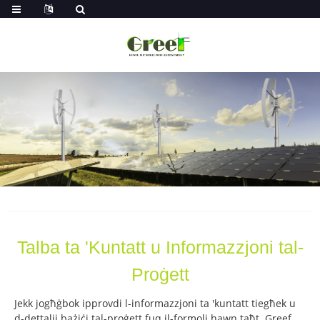
Talba ta 'Kuntatt u Informazzjoni tal-
Proġett
Jekk jogħġbok ipprovdi l-informazzjoni ta 'kuntatt tiegħek u
d-dettalji bażiċi tal-proġett fuq il-formoli hawn taħt. Greef