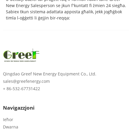
New Energy Salesperson se jkun f'kuntatt fi żmien 24 siegħa.
Sabiex tkun sistema adattata apposta għalik, jekk jogħġbok
timla l-oġġetti li ġejjin bir-reqqa:
Qingdao Greef New Energy Equipment Co., Ltd.
Jekk jogħġbok daħħal il-
sales@greefenergy.com
password
+ 86-532-67731422
Navigazzjoni
Ieħor
Ibgħat
Dwarna