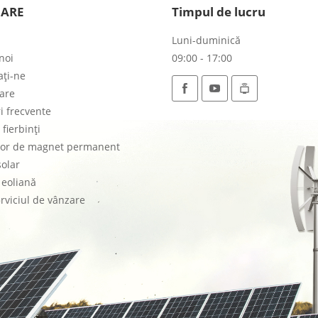
GARE
Timpul de lucru
Luni-duminică
noi
09:00 - 17:00
aţi-ne
are
i frecvente
 fierbinți
or de magnet permanent
solar
 eoliană
rviciul de vânzare