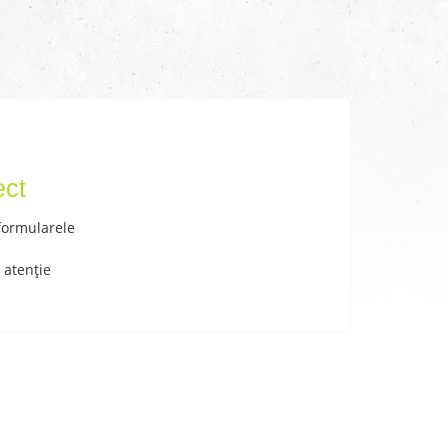
ect
 formularele
 atenție