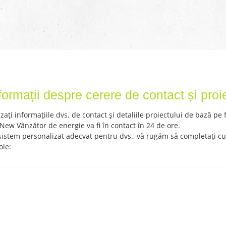
formații despre cerere de contact și proi
Vă rugăm să introduceți parola
ați informațiile dvs. de contact și detaliile proiectului de bază pe
 New Vânzător de energie va fi în contact în 24 de ore.
sistem personalizat adecvat pentru dvs., vă rugăm să completați cu
ole:
Trimite