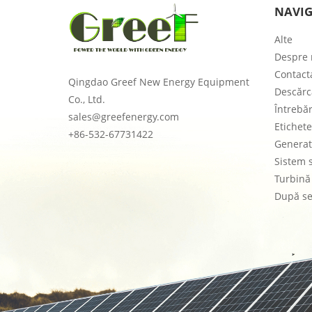
NAVI
Alte
Despre 
Contact
Qingdao Greef New Energy Equipment
Descărc
Co., Ltd.
Întrebăr
sales@greefenergy.com
Etichete
+86-532-67731422
Generat
Sistem 
Turbină
După se