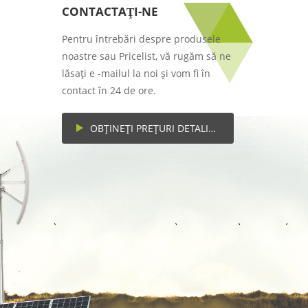
CONTACTAŢI-NE
Pentru întrebări despre produsele
noastre sau Pricelist, vă rugăm să ne
lăsați e -mailul la noi și vom fi în
contact în 24 de ore.
OBȚINEȚI PREȚURI DETALIATE