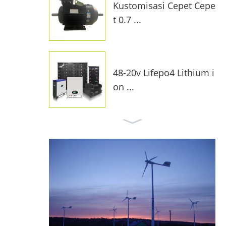
Kustomisasi Cepet Cepe
t 0.7 ...
48-20v Lifepo4 Lithium i
on ...
10kw ing Grid Surya Sist
em F ...
Pengontrol Mppt Charg
e Charge ...