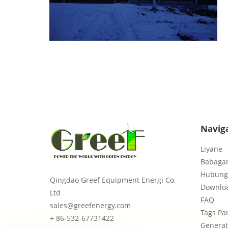
Naviga
Liyane
Babagan
Hubungi
Qingdao Greef Equipment Energi Co,
Downlo
Ltd
FAQ
sales@greefenergy.com
Tags Pa
+ 86-532-67731422
Genera