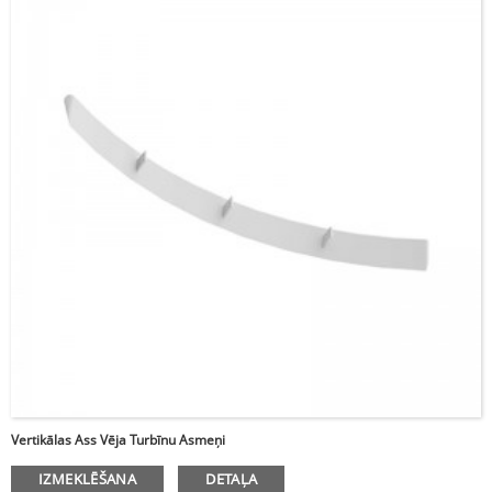
Lūdzu, ievadiet paroli
Vertikālas Ass Vēja Turbīnu Asmeņi
Nosūtīt
IZMEKLĒŠANA
DETAĻA