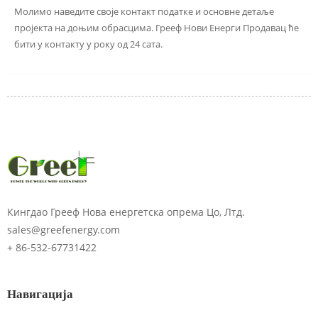
Молимо наведите своје контакт податке и основне детаље
пројекта на доњим обрасцима. Грееф Нови Енерги Продавац ће
бити у контакту у року од 24 сата.
Унесите лозинку
Кингдао Грееф Нова енергетска опрема Цо, Лтд.
sales@greefenergy.com
+ 86-532-67731422
Навигација
Пошаљи