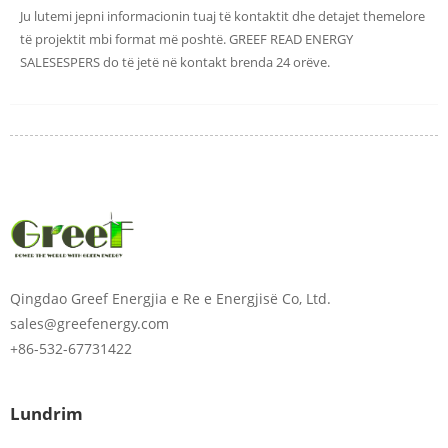
Ju lutemi jepni informacionin tuaj të kontaktit dhe detajet themelore
të projektit mbi format më poshtë. GREEF READ ENERGY
SALESESPERS do të jetë në kontakt brenda 24 orëve.
Ju lutemi shkruani
Qingdao Greef Energjia e Re e Energjisë Co, Ltd.
fjalëkalimin
sales@greefenergy.com
+86-532-67731422
Lundrim
Vë