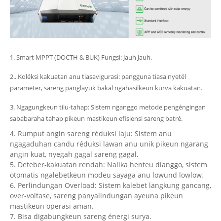
1. Smart MPPT (DOCTH & BUK) Fungsi: Jauh Jauh.
2.. Koléksi kakuatan anu tiasavigurasi: pangguna tiasa nyetél
parameter, sareng panglayuk bakal ngahasilkeun kurva kakuatan.
3. Ngagungkeun tilu-tahap: Sistem nganggo metode pengéngingan
sababaraha tahap pikeun mastikeun efisiensi sareng batré.
4. Rumput angin sareng réduksi laju: Sistem anu
ngagaduhan candu réduksi lawan anu unik pikeun ngarang
angin kuat, nyegah gagal sareng gagal.
5. Deteber-kakuatan rendah: Nalika henteu dianggo, sistem
otomatis ngalebetkeun modeu sayaga anu lowund lowlow.
6. Perlindungan Overload: Sistem kalebet langkung gancang,
over-voltase, sareng panyalindungan ayeuna pikeun
mastikeun operasi aman.
7. Bisa digabungkeun sareng énergi surya.