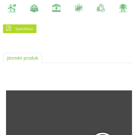
Spésifikasi
Jénmén produk