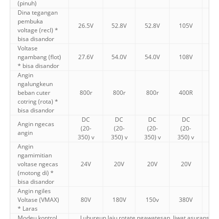
(pinuh)
Dina tegangan
pembuka
26.5V
52.8V
52.8V
105V
2
voltage (recl) *
bisa disandor
Voltase
ngambang (flot)
27.6V
54.0V
54.0V
108V
2
* bisa disandor
Angin
ngalungkeun
beban cuter
800r
800r
800r
400R
8
cotring (rota) *
bisa disandor
DC
DC
DC
DC
Angin ngecas
DC 
(20-
(20-
(20-
(20-
angin
40
350) v
350) v
350) v
350) v
Angin
ngamimitian
voltase ngecas
24V
20V
20V
20V
1
(motong di) *
bisa disandor
Angin ngiles
Voltase (VMAX)
80V
180V
150v
380V
4
* Laras
Modeu kontrol
Luhureun laju rotate ngawatesan, liwat asuransi an