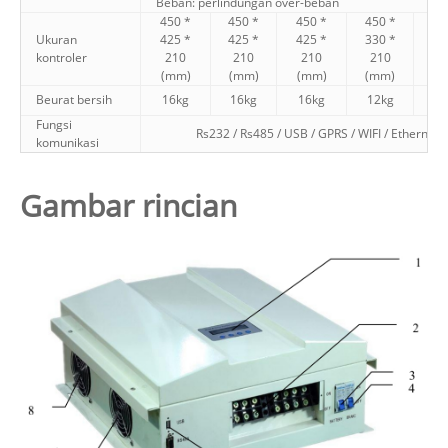
Beban: perlindungan over-beban
450 *
450 *
450 *
450 *
4
Ukuran
425 *
425 *
425 *
330 *
3
kontroler
210
210
210
210
(mm)
(mm)
(mm)
(mm)
(
Beurat bersih
16kg
16kg
16kg
12kg
1
Fungsi
Rs232 / Rs485 / USB / GPRS / WIFI / Ethernet
komunikasi
Gambar rincian