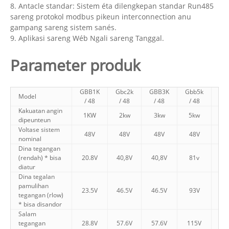
8. Antacle standar: Sistem éta dilengkepan standar Run485
sareng protokol modbus pikeun interconnection anu
gampang sareng sistem sanés.
9. Aplikasi sareng Wéb Ngali sareng Tanggal.
Parameter produk
GBB1K
Gbc2k
GBB3K
Gbb5k
Gb
Model
/ 48
/ 48
/ 48
/ 48
/
Kakuatan angin
1KW
2kw
3kw
5kw
1
dipeunteun
Voltase sistem
48V
48V
48V
48V
nominal
Dina tegangan
(rendah) * bisa
20.8V
40,8V
40,8V
81v
2
diatur
Dina tegalan
pamulihan
23.5V
46.5V
46.5V
93V
2
tegangan (rlow)
* bisa disandor
Salam
tegangan
28.8V
57.6V
57.6V
115V
2