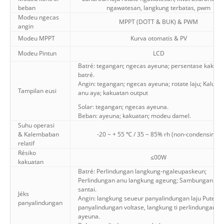
beban
ngawatesan, langkung terbatas, pwm
Modeu ngecas
MPPT (DOTT & BUK) & PWM
angin
Modeu MPPT
Kurva otomatis & PV
Modeu Pintun
LCD
Batré: tegangan; ngecas ayeuna; persentase kakuat
batré.
Angin: tegangan; ngecas ayeuna; rotate laju; Kaluar
Tampilan eusi
anu aya; kakuatan output
Solar: tegangan; ngecas ayeuna.
Beban: ayeuna; kakuatan; modeu damel.
Suhu operasi
& Kalembaban
-20 ~ + 55 ℃ / 35 ~ 85% rh (non-condensing)
relatif
Résiko
≤00W
kakuatan
Batré: Perlindungan langkung-ngaleupaskeun;
Perlindungan anu langkung ageung; Sambungan ant
santai.
Jéks
Angin: langkung seueur panyalindungan laju Puter, t
panyalindungan
panyalindungan voltase, langkung ti perlindungan
ayeuna.