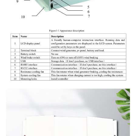
Punten lebetkeun kecap
akses
Ngirim