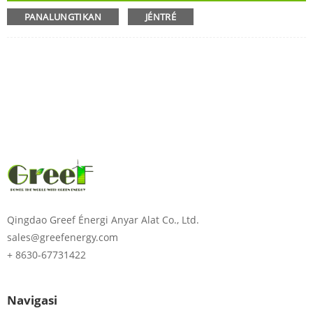
Ngirim
PANALUNGTIKAN
JÉNTRÉ
Qingdao Greef Énergi Anyar Alat Co., Ltd.
00:00
sales@greefenergy.com
+ 8630-67731422
Navigasi