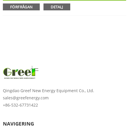
FÖRFRÅGAN
DETALJ
Qingdao Greef New Energy Equipment Co., Ltd.
00:00
sales@greefenergy.com
+86-532-67731422
NAVIGERING