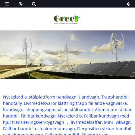
Nyckelord a
,
stålplattform handvagn
,
Handvagn
,
Trapphandbil
,
handtally
,
Livsmedelsvaror klättring trapp fällande vagnväska
,
Kundvagn
,
shoppingvagnspåsar
,
stålhandbil
,
Aluminium fällbar
handbil
,
Fällbar kundvagn
,
Nyckelord b
,
Fällbar kundvagn med
hjul transiteringsverktygsvagn ， livsmedelsaffär
,
Mini -vikvagn
,
Fällbar handbil och aluminiumvagn
,
Flerposition vikbar handbil
och aluminiumvagn
,
Fällande handbil
,
fällande vagn
,