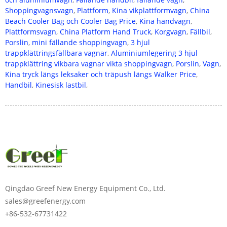
Shoppingvagnsvagn
,
Plattform
,
Kina vikplattformvagn
,
China
Beach Cooler Bag och Cooler Bag Price
,
Kina handvagn
,
Plattformsvagn
,
China Platform Hand Truck
,
Korgvagn
,
Fällbil
,
Porslin
,
mini fällande shoppingvagn
,
3 hjul
trappklättringsfällbara vagnar
,
Aluminiumlegering 3 hjul
trappklättring vikbara vagnar vikta shoppingvagn
,
Porslin
,
Vagn
,
Kina tryck längs leksaker och träpush längs Walker Price
,
Handbil
,
Kinesisk lastbil
,
Ange lösenordet
Qingdao Greef New Energy Equipment Co., Ltd.
sales@greefenergy.com
+86-532-67731422