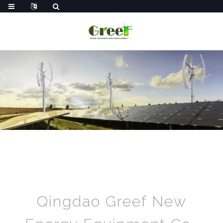
Qingdao Greef New