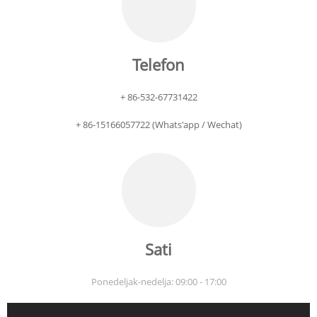
Telefon
Unesite lozinku
+ 86-532-67731422
+ 86-15166057722 (Whats'app / Wechat)
Pošalji
Sati
Ponedeljak-nedelja: 09:00 - 17:00