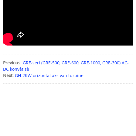
Tanpri antre modpas la
Voye
Previous:
GRE-seri (GRE-500, GRE-600, GRE-1000, GRE-300) AC-
DC konvètisè
Next:
GH-2KW orizontal aks van turbine