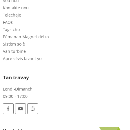
Sou nou
Kontakte nou
Telechaje
FAQs
Tags cho
Pèmanan Magnet dèlko
Sistèm solè
Van turbine
Apre sèvis lavant yo
Tan travay
Lendi-Dimanch
09:00 - 17:00