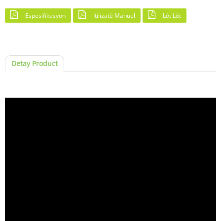
Espesifikasyon
Itilizatè Manuel
Lòt Lòt
Detay Product