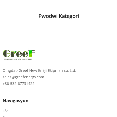
Pwodwi Kategori
Qingdao Greef New Enèji Ekipman co, Ltd.
sales@greefenergy.com
+86-532-67731422
Navigasyon
Lòt