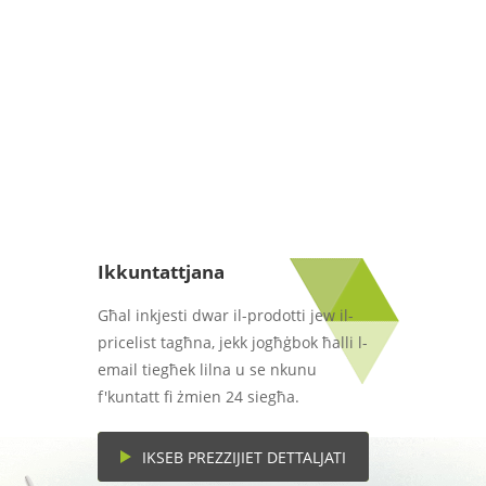
Ikkuntattjana
Għal inkjesti dwar il-prodotti jew il-
pricelist tagħna, jekk jogħġbok ħalli l-
email tiegħek lilna u se nkunu
f'kuntatt fi żmien 24 siegħa.
IKSEB PREZZIJIET DETTALJATI