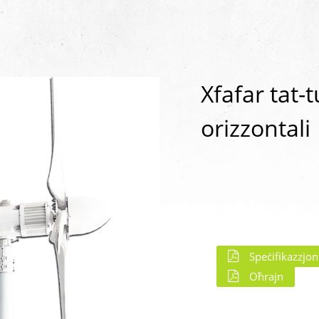
Xfafar tat-t
orizzontali
Speċifikazzjoni
Oħrajn