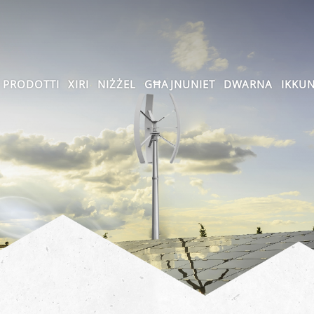
PRODOTTI
XIRI
NIŻŻEL
GĦAJNUNIET
DWARNA
IKKU