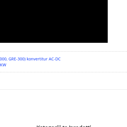
000, GRE-300) konvertitur AC-DC
-2KW