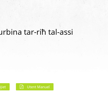
urbina tar-riħ tal-assi
jiet
Utent Manuel