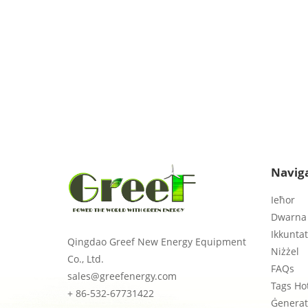
Naviga
Ieħor
Dwarna
Ikkuntat
Qingdao Greef New Energy Equipment
Niżżel
Co., Ltd.
FAQs
sales@greefenergy.com
Tags Ho
+ 86-532-67731422
Ġenerat