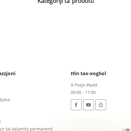
Kategoriji ta 'prodotti
zzjoni
Ħin tax-xogħol
It-Tnejn-Ħadd
09:00 - 17:00
tjana
t
ur tal-kalamita permanenti