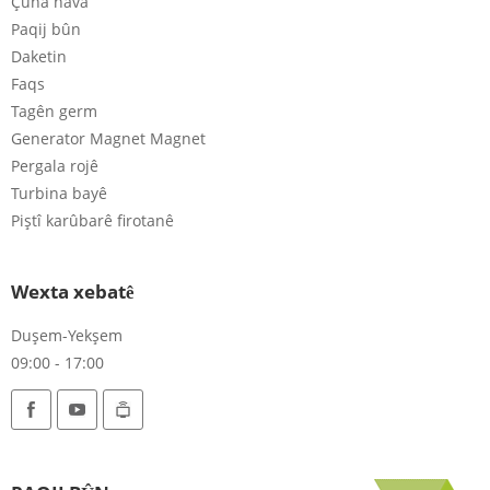
Çûna nava
Paqij bûn
Daketin
Faqs
Tagên germ
Generator Magnet Magnet
Pergala rojê
Turbina bayê
Piştî karûbarê firotanê
Wexta xebatê
Duşem-Yekşem
09:00 - 17:00