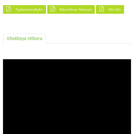
Taybetmendiyên
Bikarhêner Manuel
Yên Din
Kîtekîteya Hilbera