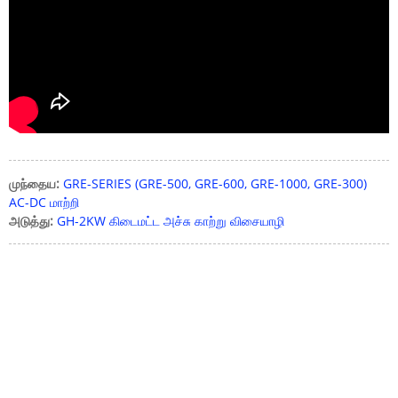
கடவுச்சொல்லை உள்ளிடவும்
அனுப்பு
முந்தைய:
GRE-SERIES (GRE-500, GRE-600, GRE-1000, GRE-300)
AC-DC மாற்றி
அடுத்து:
GH-2KW கிடைமட்ட அச்சு காற்று விசையாழி