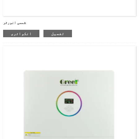
شمسی انورٹر
تفصیل
انکوائری