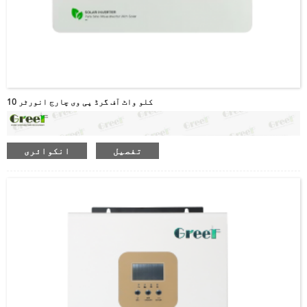
10 کلو واٹ آف گرڈ پی وی چارج انورٹر
تفصیل
انکوائری