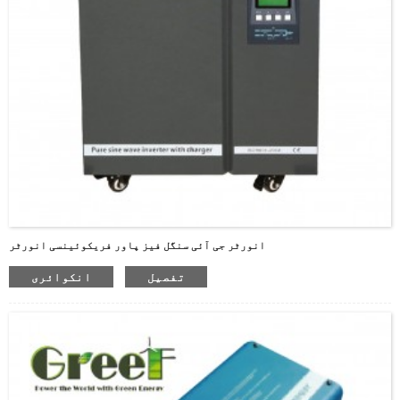
انورٹر جی آئی سنگل فیز پاور فریکوئینسی انورٹر
تفصیل
انکوائری