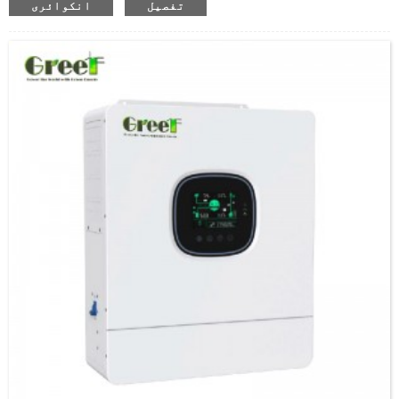
تفصیل
انکوائری