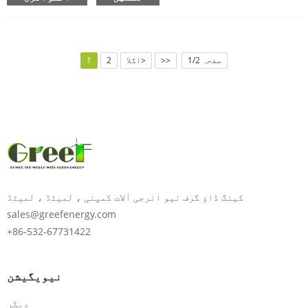
صفحہ 1/2
>>
اگلا>
2
1
کینگ ڈاؤ گرف نیو انرجی آلات کمپنی ، لمیٹڈ ، لمیٹڈ
sales@greefenergy.com
+86-532-67731422
نیویگیشن
دیگر