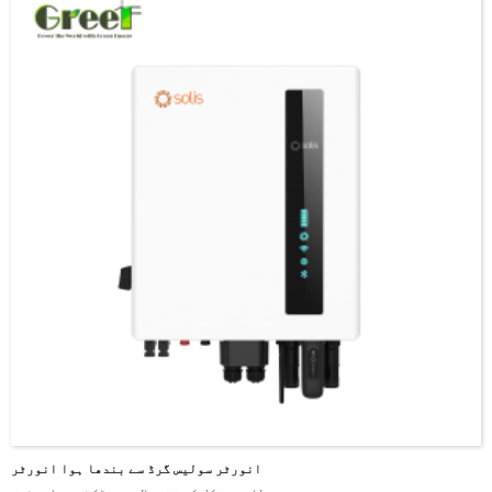
انورٹر سولیس گرڈ سے بندھا ہوا انورٹر