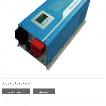
براہ کرم پاس ورڈ درج
کریں
انورٹر جی آئی سیریز
تفصیل
انکوائری
بھیجیں