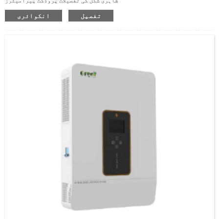
ظاہری شکل کی تفصیلات پروڈکٹ پیرامیٹرز
تفصیل
انکوائری