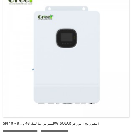
SPI سیریز_پالیل_48 وی_8 ~ 10KW_SOLAR اسٹوریج انورٹر