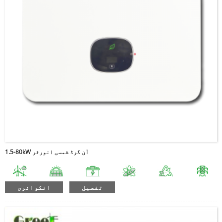
1.5-80kW آن گرڈ شمسی انورٹر
تفصیل
انکوائری