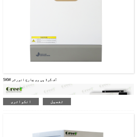
5KW آف گرڈ پی وی چارج انورٹر
تفصیل
انکوائری