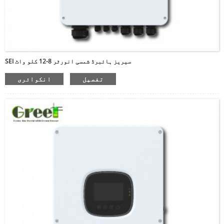
SEI سیریز ہائبرڈ شمسی انورٹر 8-12 کلو واٹ
تفصیل
انکوائری