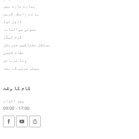
ہمارے بارے میں
ہم سے رابطہ کریں
ڈاؤن لوڈ
عمومی سوالنامہ
گرم ٹیگز
مستقل مقناطیس جنریٹر
نظام شمسی
ونڈ ٹربائن
سیلز سروس کے بعد
کام کا وقت
پیر اتوار
09:00 - 17:00