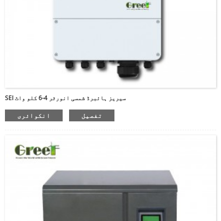
SEI سیریز ہائبرڈ شمسی انورٹر 4-6 کلو واٹ
تفصیل
انکوائری