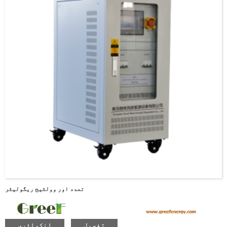
تعدد اور وولٹیج ریگولیٹر
تفصیل
انکوائری