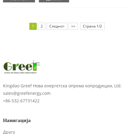
1
2
Следно>
>>
Страна 1/2
Kingdao Greef Нова енергетска опрема копродукции, Ltd.
sales@greefenergy.com
+86-532-67731422
Навигација
Друго