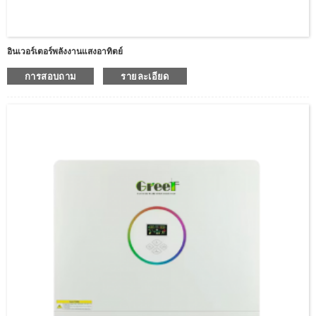
อินเวอร์เตอร์พลังงานแสงอาทิตย์
การสอบถาม
รายละเอียด