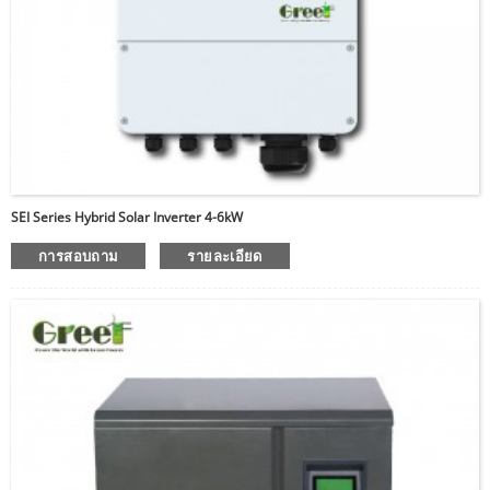
SEI Series Hybrid Solar Inverter 4-6kW
การสอบถาม
รายละเอียด