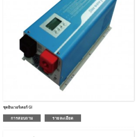
กรุณากรอกรหัสผ่าน
ชุดอินเวอร์เตอร์ GI
การสอบถาม
รายละเอียด
ส่ง