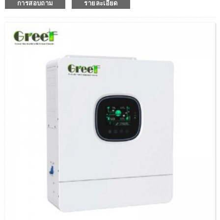
การสอบถาม
รายละเอียด