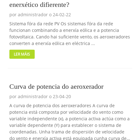
Insira o contrasinal
enerxético difierente?
por administrador o 24-02-22
Sistema fóra da rede PV Os sistemas fóra da rede
funcionan combinando a enerxía eólica e a potencia
fotovoltaica. Cando hai suficiente vento, os aeroxeradores
Enviar
converten a enerxía eólica en eléctrica ...
LER MÁIS
Curva de potencia do aeroxerador
por administrador o 23-04-20
A curva de potencia dos aeroxeradores A curva de
potencia está composta por velocidade do vento como
variable independente (x), a potencia activa actúa como a
variable dependente (Y) para establecer o sistema de
coordenadas. Unha trama de dispersión de velocidade
do vento e enerxía activa está equipada cunha curva de