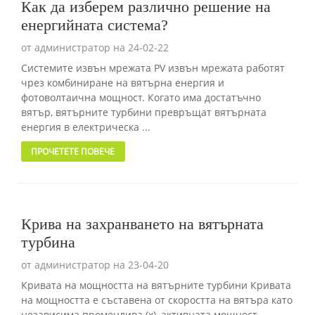
Как да изберем различно решение на
енергийната система?
Моля, въведете
от администратор на 24-02-22
паролата
Системите извън мрежата PV извън мрежата работят
чрез комбиниране на вятърна енергия и
фотоволтаична мощност. Когато има достатъчно
вятър, вятърните турбини превръщат вятърната
енергия в електрическа ...
Изпратете
ПРОЧЕТЕТЕ ПОВЕЧЕ
Крива на захранването на вятърната
турбина
от администратор на 23-04-20
Кривата на мощността на вятърните турбини Кривата
на мощността е съставена от скоростта на вятъра като
независима променлива (x), активната мощност