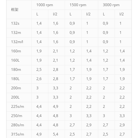
1000 rpm
1500 rpm
3000 rpm
框架
L
l/2
L
l/2
L
l/2
132s
1,4
1,6
0,9
1
0,9
1
132m
1,4
1,6
0,9
1
0,9
1
132m/l
1,4
1,6
0,9
1
0,9
1
160m
1,9
2,1
1,2
1,4
1,2
1,4
160L
1,9
2,1
1,2
1,4
1,2
1,4
180m
2,5
2,8
1,7
1,9
1,7
1,9
180L
2,6
2,8
1,7
1,9
1,7
1,9
200m
3
3,3
2
2,2
2
2,2
200L
3
3,3
2
2,2
2
2,2
225s/m
4,4
4,9
2
2,2
2
2,2
250/m
4,4
4,8
3
3,3
3
3,3
280s/m
4,4
4,8
2,7
2,9
2,7
2,9
315s/m
4,9
5,4
2,5
2,7
2,5
2,7